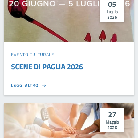
05
Luglio
2026
EVENTO CULTURALE
SCENE DI PAGLIA 2026
LEGGI ALTRO
SCENE DI PAGLIA 2026}
27
Maggio
2026