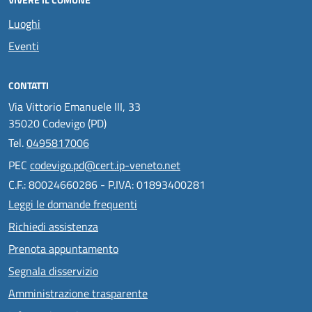
Luoghi
Eventi
CONTATTI
Via Vittorio Emanuele III, 33
35020 Codevigo (PD)
Tel.
0495817006
PEC
codevigo.pd@cert.ip-veneto.net
C.F.: 80024660286 - P.IVA: 01893400281
Leggi le domande frequenti
Richiedi assistenza
Prenota appuntamento
Segnala disservizio
Amministrazione trasparente