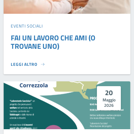
EVENTI SOCIALI
FAI UN LAVORO CHE AMI (O
TROVANE UNO)
LEGGI ALTRO
FAI UN LAVORO CHE AMI (O TROVANE UNO)}
20
Maggio
2026