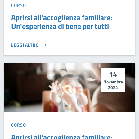
CORSO
Aprirsi all'accoglienza familiare:
Un'esperienza di bene per tutti
LEGGI ALTRO
APRIRSI ALL'ACCOGLIENZA FAMILIARE: UN'ESPERIENZA DI 
14
Novembre
2024
CORSO
Aprirsi all'accoglienza familiare: