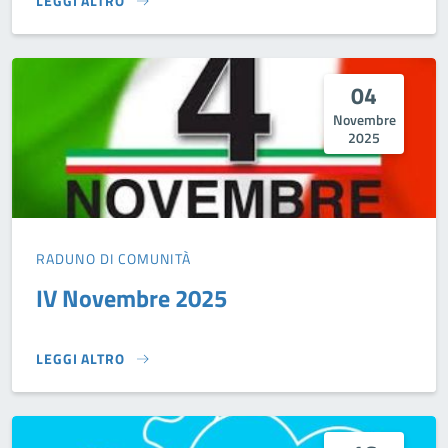
LEGGI ALTRO
PULIZIA DELLA SPIAGGIA DELLA BOSCHETTONA}
04
Novembre
2025
RADUNO DI COMUNITÀ
IV Novembre 2025
LEGGI ALTRO
IV NOVEMBRE 2025}