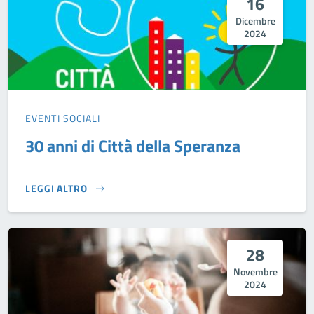
16
Dicembre
2024
EVENTI SOCIALI
30 anni di Città della Speranza
LEGGI ALTRO
30 ANNI DI CITTÀ DELLA SPERANZA}
28
Novembre
2024