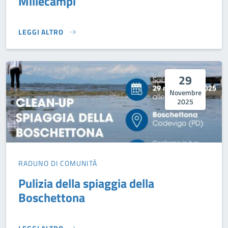
Millecampi
LEGGI ALTRO
MARCIA DELL'ASPARAGO IN VALLE MILLECAMPI}
29
Novembre
2025
RADUNO DI COMUNITÀ
Pulizia della spiaggia della
Boschettona