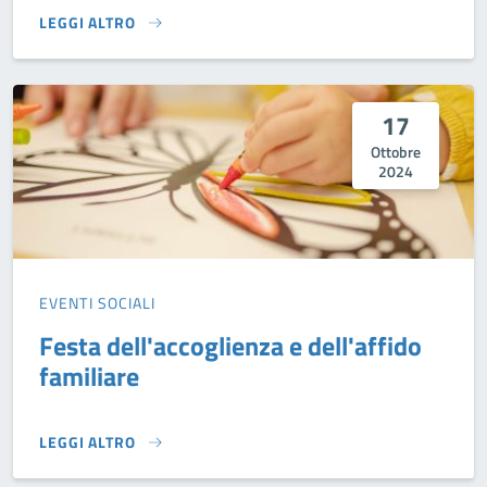
LEGGI ALTRO
APRIRSI ALL'ACCOGLIENZA FAMILIARE: UN'ESPERIENZA DI 
17
Ottobre
2024
EVENTI SOCIALI
Festa dell'accoglienza e dell'affido
familiare
LEGGI ALTRO
FESTA DELL'ACCOGLIENZA E DELL'AFFIDO FAMILIARE}