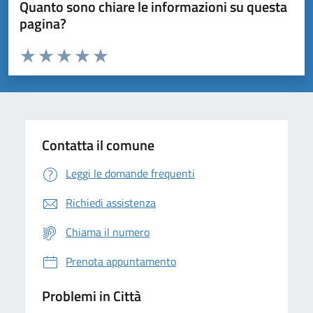
Quanto sono chiare le informazioni su questa
pagina?
Valuta da 1 a 5 stelle la pagina
Domanda
Valuta 1 stelle su 5
Valuta 2 stelle su 5
Valuta 3 stelle su 5
Valuta 4 stelle su 5
Valuta 5 stelle su 5
Contatta il comune
Leggi le domande frequenti
Richiedi assistenza
Chiama il numero
Prenota appuntamento
Problemi in Città