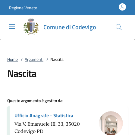
Vai al contenuto
accedi al menu
footer.enter
Regione Veneto
Comune di Codevigo
Home
/
Argomenti
/
Nascita
Nascita
Questo argomento è gestito da:
Ufficio Anagrafe - Statistica
Via V. Emanuele III, 33, 35020
Codevigo PD