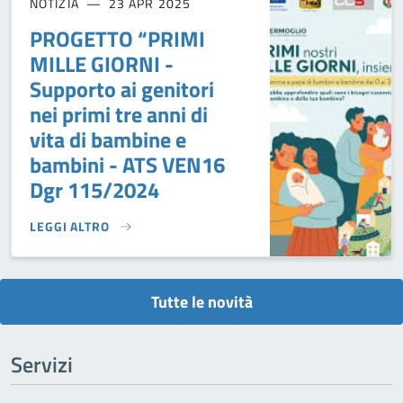
NOTIZIA
23 APR 2025
PROGETTO “PRIMI
MILLE GIORNI -
Supporto ai genitori
nei primi tre anni di
vita di bambine e
bambini - ATS VEN16
Dgr 115/2024
LEGGI ALTRO
PROGETTO “PRIMI MILLE GIORNI - SUPPORTO AI GENITORI N
Tutte le novità
Servizi