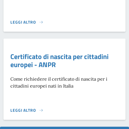
LEGGI ALTRO
CERTIFICATI ANAGRAFICI - ANPR}
Certificato di nascita per cittadini
europei - ANPR
Come richiedere il certificato di nascita per i
cittadini europei nati in Italia
LEGGI ALTRO
CERTIFICATO DI NASCITA PER CITTADINI EUROPEI - ANPR}