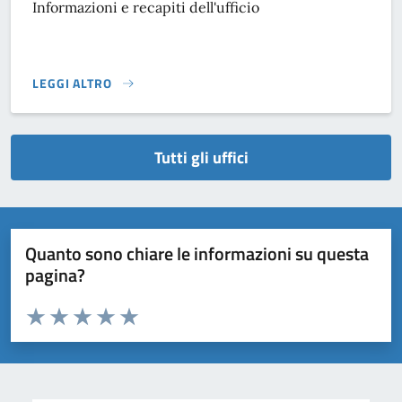
Informazioni e recapiti dell'ufficio
LEGGI ALTRO
}
Tutti gli uffici
Quanto sono chiare le informazioni su questa
pagina?
Valuta da 1 a 5 stelle la pagina
Domanda
Valuta 1 stelle su 5
Valuta 2 stelle su 5
Valuta 3 stelle su 5
Valuta 4 stelle su 5
Valuta 5 stelle su 5