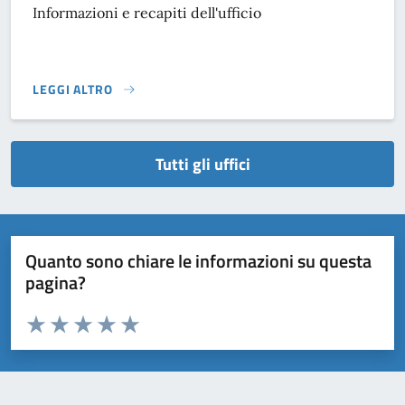
Informazioni e recapiti dell'ufficio
LEGGI ALTRO
}
Tutti gli uffici
Quanto sono chiare le informazioni su questa
pagina?
Valuta da 1 a 5 stelle la pagina
Domanda
Valuta 1 stelle su 5
Valuta 2 stelle su 5
Valuta 3 stelle su 5
Valuta 4 stelle su 5
Valuta 5 stelle su 5