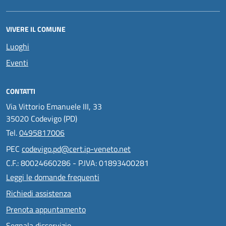
VIVERE IL COMUNE
Luoghi
Eventi
CONTATTI
Via Vittorio Emanuele III, 33
35020 Codevigo (PD)
Tel.
0495817006
PEC
codevigo.pd@cert.ip-veneto.net
C.F.: 80024660286 - P.IVA: 01893400281
Leggi le domande frequenti
Richiedi assistenza
Prenota appuntamento
Segnala disservizio