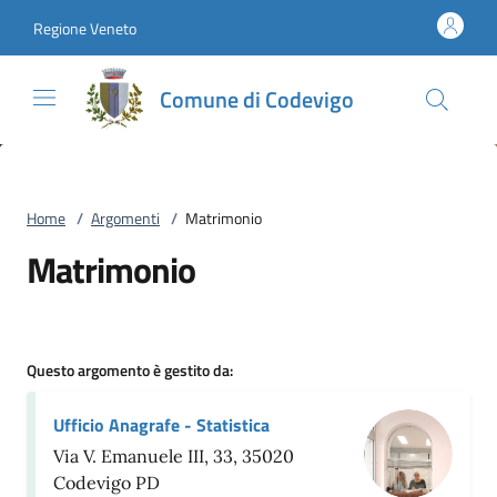
Vai al contenuto
accedi al menu
footer.enter
Regione Veneto
Comune di Codevigo
Home
/
Argomenti
/
Matrimonio
Matrimonio
Questo argomento è gestito da:
Ufficio Anagrafe - Statistica
Via V. Emanuele III, 33, 35020
Codevigo PD