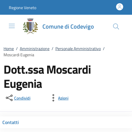
Vai al contenuto
accedi al menu
footer.enter
Regione Veneto
Comune di Codevigo
Home
/
Amministrazione
/
Personale Amministrativo
/
Moscardi Eugenia
Dott.ssa Moscardi
Eugenia
Condividi
Azioni
Contatti