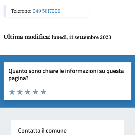
Telefono:
049 5817006
Ultima modifica:
lunedì, 11 settembre 2023
Quanto sono chiare le informazioni su questa
pagina?
Valuta da 1 a 5 stelle la pagina
Domanda
Valuta 1 stelle su 5
Valuta 2 stelle su 5
Valuta 3 stelle su 5
Valuta 4 stelle su 5
Valuta 5 stelle su 5
Contatta il comune