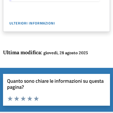
ULTERIORI INFORMAZIONI
Ultima modifica:
giovedì, 28 agosto 2025
Quanto sono chiare le informazioni su questa
pagina?
Valuta da 1 a 5 stelle la pagina
Domanda
Valuta 1 stelle su 5
Valuta 2 stelle su 5
Valuta 3 stelle su 5
Valuta 4 stelle su 5
Valuta 5 stelle su 5