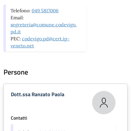
Telefono:
049 5817006
Email:
segreteria@comune.codevigo.
pd.it
PEC:
codevigo.pd@cert.ip-
veneto.net
Persone
Dott.ssa Ranzato Paola
Contatti