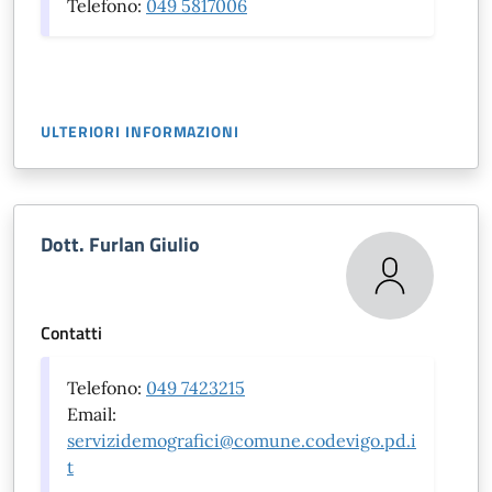
Telefono:
049 5817006
ULTERIORI INFORMAZIONI
Dott. Furlan Giulio
Contatti
Telefono:
049 7423215
Email:
servizidemografici@comune.codevigo.pd.i
t