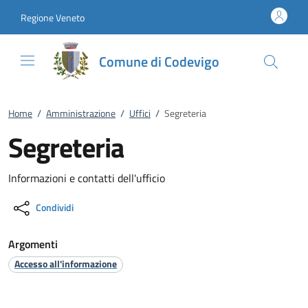
Vai al contenuto
accedi al menu
footer.enter
Regione Veneto
Comune di Codevigo
Home
/
Amministrazione
/
Uffici
/
Segreteria
Segreteria
Informazioni e contatti dell'ufficio
Condividi
Argomenti
Accesso all'informazione