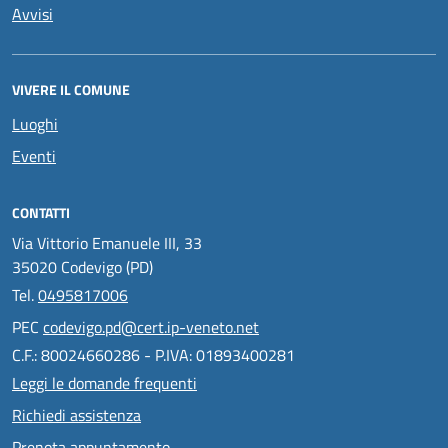
Avvisi
VIVERE IL COMUNE
Luoghi
Eventi
CONTATTI
Via Vittorio Emanuele III, 33
35020 Codevigo (PD)
Tel.
0495817006
PEC
codevigo.pd@cert.ip-veneto.net
C.F.: 80024660286 - P.IVA: 01893400281
Leggi le domande frequenti
Richiedi assistenza
Prenota appuntamento