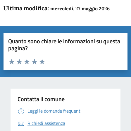
Ultima modifica:
mercoledì, 27 maggio 2026
Quanto sono chiare le informazioni su questa
pagina?
Valuta da 1 a 5 stelle la pagina
Domanda
Valuta 1 stelle su 5
Valuta 2 stelle su 5
Valuta 3 stelle su 5
Valuta 4 stelle su 5
Valuta 5 stelle su 5
Contatta il comune
Leggi le domande frequenti
Richiedi assistenza