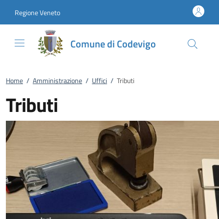
Vai al contenuto
accedi al menu
footer.enter
Regione Veneto
Comune di Codevigo
Home
/
Amministrazione
/
Uffici
/
Tributi
Tributi