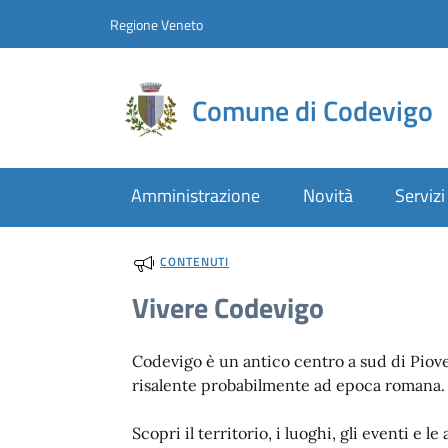
Vai al contenuto
accedi al menu
footer.enter
Regione Veneto
Comune di Codevigo
Amministrazione
Novità
Servizi
CONTENUTI
Vivere Codevigo
Codevigo è un antico centro a sud di Piove
risalente probabilmente ad epoca romana.
Scopri il territorio, i luoghi, gli eventi e le