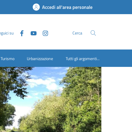
Accedi all'area personale
guici su
Cerca
Turismo
Urbanizzazione
Tutti gli argomenti...