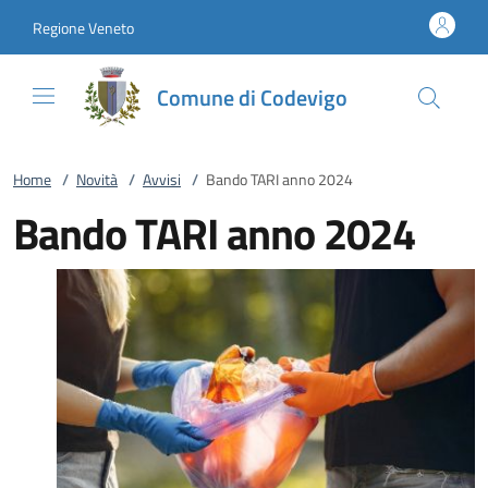
Vai al contenuto
accedi al menu
footer.enter
Regione Veneto
Comune di Codevigo
Home
/
Novità
/
Avvisi
/
Bando TARI anno 2024
Bando TARI anno 2024