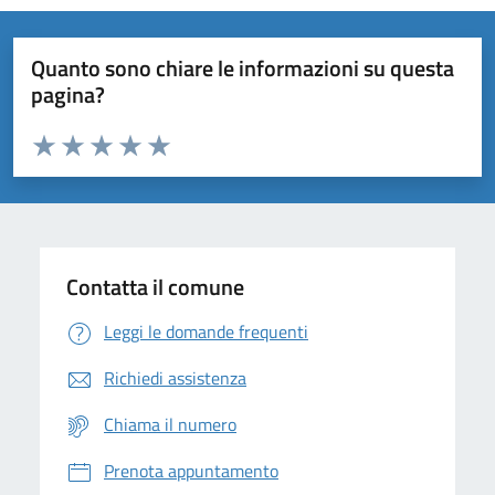
Quanto sono chiare le informazioni su questa
pagina?
Valuta da 1 a 5 stelle la pagina
Domanda
Valuta 1 stelle su 5
Valuta 2 stelle su 5
Valuta 3 stelle su 5
Valuta 4 stelle su 5
Valuta 5 stelle su 5
Contatta il comune
Leggi le domande frequenti
Richiedi assistenza
Chiama il numero
Prenota appuntamento