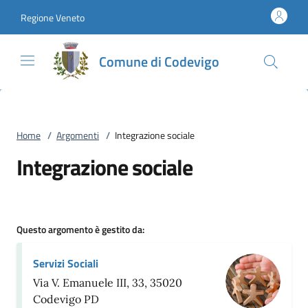
Vai al contenuto
accedi al menu
footer.enter
Regione Veneto
Comune di Codevigo
Home
/
Argomenti
/
Integrazione sociale
Integrazione sociale
Questo argomento è gestito da:
Servizi Sociali
Via V. Emanuele III, 33, 35020
Codevigo PD