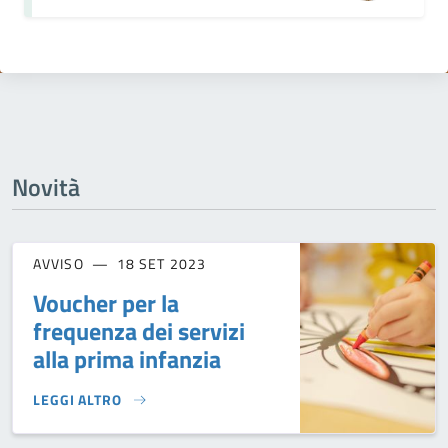
Novità
AVVISO
18 SET 2023
Voucher per la
frequenza dei servizi
alla prima infanzia
LEGGI ALTRO
VOUCHER PER LA FREQUENZA DEI SERVIZI ALLA PRIMA INFA