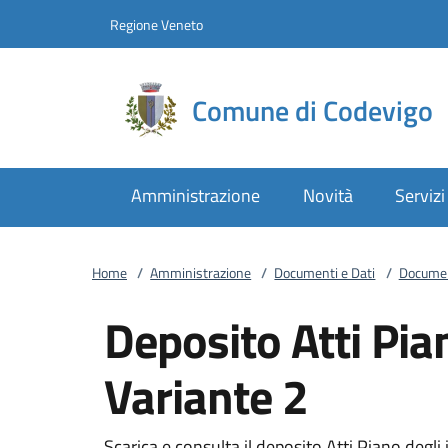
Vai al contenuto
accedi al menu
footer.enter
Regione Veneto
Comune di Codevigo
Amministrazione
Novità
Servizi
Home
/
Amministrazione
/
Documenti e Dati
/
Documen
Deposito Atti Pian
Variante 2
Scarica e consulta il deposito Atti Piano degli