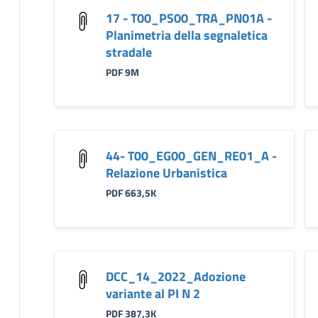
17 - T00_PS00_TRA_PN01A -
Planimetria della segnaletica
stradale
PDF 9M
44- T00_EG00_GEN_RE01_A -
Relazione Urbanistica
PDF 663,5K
DCC_14_2022_Adozione
variante al PI N 2
PDF 387,3K