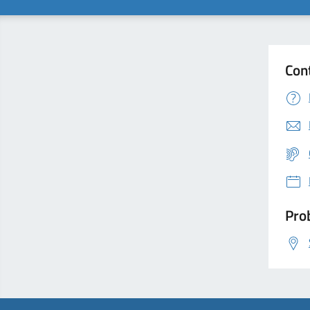
Con
Prob