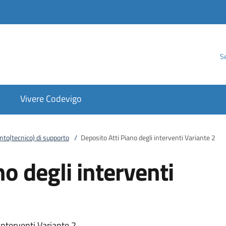
Se
Vivere Codevigo
to(tecnico) di supporto
/
Deposito Atti Piano degli interventi Variante 2
o degli interventi
 interventi Variante 2