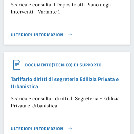
Scarica e consulta il Deposito atti Piano degli
Interventi - Variante 1
ULTERIORI INFORMAZIONI
DEPOSITO ATTI PIANO DEGLI INTERVENTI - VARIANTE 1}
DOCUMENTO(TECNICO) DI SUPPORTO
Tariffario diritti di segreteria Edilizia Privata e
Urbanistica
Scarica e consulta i diritti di Segreteria - Edilizia
Privata e Urbanistica
ULTERIORI INFORMAZIONI
TARIFFARIO DIRITTI DI SEGRETERIA EDILIZIA PRIVATA E UR