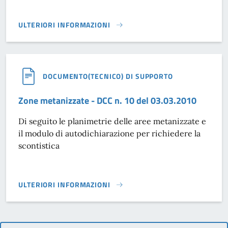
ULTERIORI INFORMAZIONI
PIANO REGOLATORE GENERALE - ATTI E NORME}
DOCUMENTO(TECNICO) DI SUPPORTO
Zone metanizzate - DCC n. 10 del 03.03.2010
Di seguito le planimetrie delle aree metanizzate e
il modulo di autodichiarazione per richiedere la
scontistica
ULTERIORI INFORMAZIONI
ZONE METANIZZATE - DCC N. 10 DEL 03.03.2010}