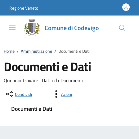
Vai al contenuto
accedi al menu
footer.enter
Regione Veneto
Comune di Codevigo
Home
/
Amministrazione
/
Documenti e Dati
Documenti e Dati
Qui puoi trovare i Dati ed i Documenti
Condividi
Azioni
Documenti e Dati