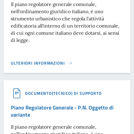
Il piano regolatore generale comunale,
nell'ordinamento giuridico italiano, è uno
strumento urbanistico che regola l'attività
edificatoria all'interno di un territorio comunale,
di cui ogni comune italiano deve dotarsi, ai sensi
di legge.
ULTERIORI INFORMAZIONI
PIANO REGOLATORE GENERALE - U.M.I. OGGETTO DI VARIA
DOCUMENTO(TECNICO) DI SUPPORTO
Piano Regolatore Generale - P.N. Oggetto di
variante
Il piano regolatore generale comunale,
nell'ordinamento giuridico italiano, è uno