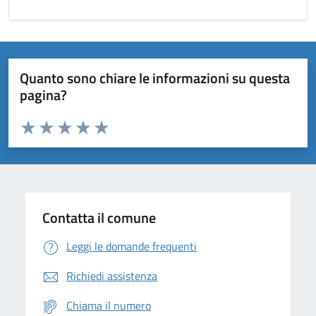
Quanto sono chiare le informazioni su questa
pagina?
Valuta da 1 a 5 stelle la pagina
Domanda
Valuta 1 stelle su 5
Valuta 2 stelle su 5
Valuta 3 stelle su 5
Valuta 4 stelle su 5
Valuta 5 stelle su 5
Contatta il comune
Leggi le domande frequenti
Richiedi assistenza
Chiama il numero