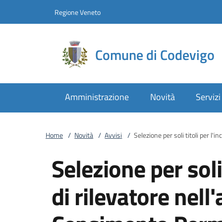
Vai al contenuto
accedi al menu
footer.enter
Regione Veneto
Comune di Codevigo
Amministrazione
Novità
Servizi
Home
/
Novità
/
Avvisi
/
Selezione per soli titoli per l
Selezione per soli 
di rilevatore nell