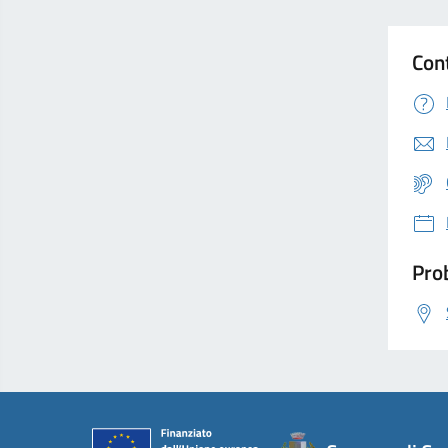
Con
Prob