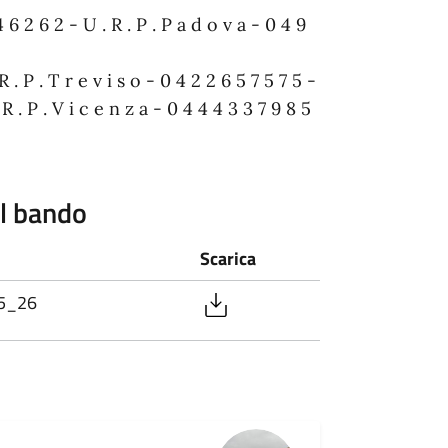
4 6 2 6 2 - U . R . P . P a d o v a - 0 4 9
R . P . T r e v i s o - 0 4 2 2 6 5 7 5 7 5 -
 R . P . V i c e n z a - 0 4 4 4 3 3 7 9 8 5
el bando
Scarica
25_26