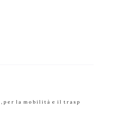
o , p e r l a m o b i l i t à e i l t r a s p