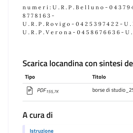
n u m e r i : U . R . P . B e l l u n o - 0 4 3 7 9 
8 7 7 8 1 6 3 -
U . R . P . R o v i g o - 0 4 2 5 3 9 7 4 2 2 - U . 
U . R . P . V e r o n a - 0 4 5 8 6 7 6 6 3 6 - U .
Scarica locandina con sintesi d
Tipo
Titolo
borse di studio_
PDF
155,7K
A cura di
Istruzione