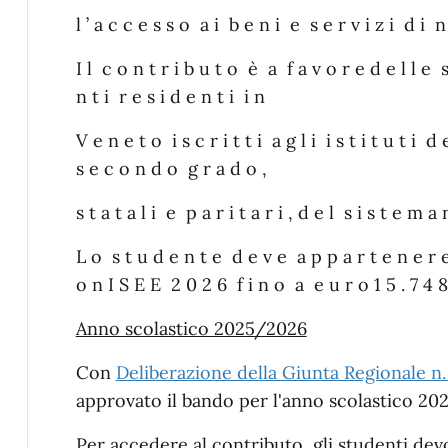
l ’ a c c e s s o a i b e n i e s e r v i z i d i n 
I l c o n t r i b u t o è a f a v o r e d e l l e 
n t i r e s i d e n t i i n
V e n e t o i s c r i t t i a g l i i s t i t u t i 
s e c o n d o g r a d o ,
s t a t a l i e p a r i t a r i , d e l s i s t e m a 
L o s t u d e n t e d e v e a p p a r t e n e r 
o n I S E E 2 0 2 6 f i n o a e u r o 1 5 . 7 4 8 
Anno scolastico 2025/2026
Con
Deliberazione della Giunta Regionale n.
approvato il bando per l'anno scolastico 20
Per accedere al contributo, gli studenti dev