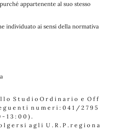
 purché appartenente al suo stesso
e individuato ai sensi della normativa
la
a l l o S t u d i o O r d i n a r i o e O f f
e g u e n t i n u m e r i : 0 4 1 / 2 7 9 5
 - 1 3 : 0 0 ) .
 l g e r s i a g l i U . R . P . r e g i o n a