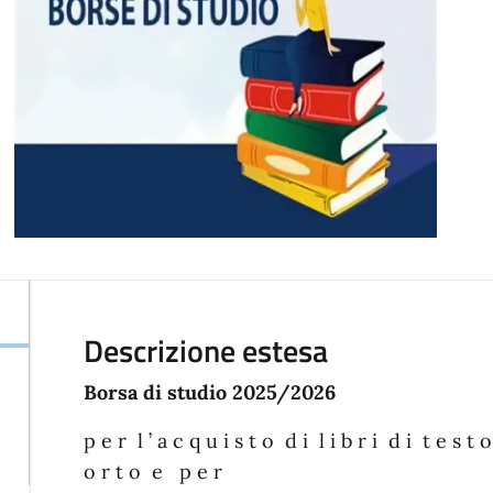
Descrizione estesa
Borsa di studio 2025/2026
p e r l ’ a c q u i s t o d i l i b r i d i t e s t 
o r t o e p e r