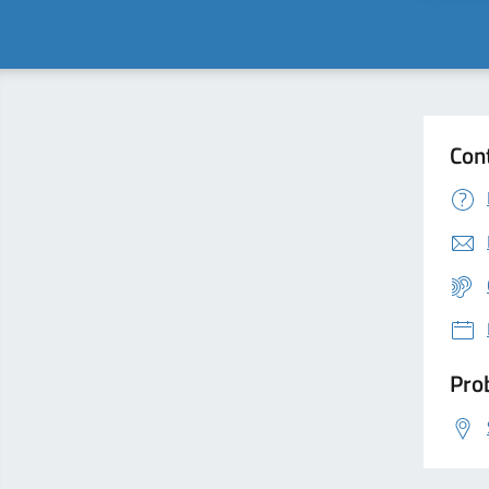
Con
Prob