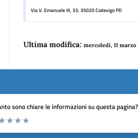
Via V. Emanuele III, 33, 35020 Codevigo PD
Ultima modifica:
mercoledì, 11 marzo
nto sono chiare le informazioni su questa pagina
 da 1 a 5 stelle la pagina
anda
ta 1 stelle su 5
Valuta 2 stelle su 5
Valuta 3 stelle su 5
Valuta 4 stelle su 5
Valuta 5 stelle su 5