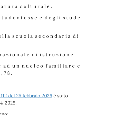
a t u r a c u l t u r a l e .
s t u d e n t e s s e e d e g l i s t u d e
d e l l a s c u o l a s e c o n d a r i a d i
n a z i o n a l e d i i s t r u z i o n e .
e a d u n n u c l e o f a m i l i a r e c
, 7 8 .
 112 del 25 febbraio 2026
è stato
24-2025.
ono: