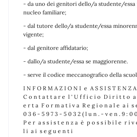
- da uno dei genitori dello/a studente/essa
nucleo familiare;
- dal tutore dello/a studente/essa minorenn
vigente;
- dal genitore affidatario;
- dallo/a studente/essa se maggiorenne.
- serve il codice meccanografico della scuo
I N F O R M A Z I O N I e A S S I S T E N Z A
C o n t a t t a r e l ' U f f i c i o D i r i t t o 
e r t a F o r m a t i v a R e g i o n a l e a i s 
0 3 6 - 5 9 7 3 - 5 0 3 2 ( l u n . - v e n . 9 : 0 0
P e r a s s i s t e n z a è p o s s i b i l e r i v o
l i a i s e g u e n t i