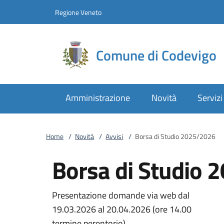
Vai al contenuto
accedi al menu
footer.enter
Regione Veneto
Comune di Codevigo
Amministrazione
Novità
Servizi
Home
/
Novità
/
Avvisi
/
Borsa di Studio 2025/2026
Borsa di Studio
Presentazione domande via web dal
19.03.2026 al 20.04.2026 (ore 14.00
termine perentorio).