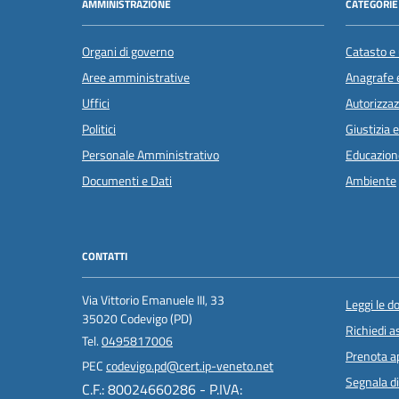
AMMINISTRAZIONE
CATEGORIE 
Organi di governo
Catasto e 
Aree amministrative
Anagrafe e
Uffici
Autorizzaz
Politici
Giustizia 
Personale Amministrativo
Educazion
Documenti e Dati
Ambiente
CONTATTI
Via Vittorio Emanuele III, 33
Leggi le 
35020 Codevigo (PD)
Richiedi a
Tel.
0495817006
Prenota 
PEC
codevigo.pd@cert.ip-veneto.net
Segnala di
C.F.: 80024660286 - P.IVA: