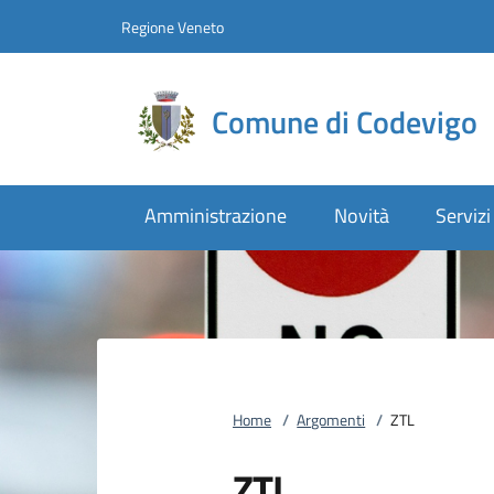
Vai al contenuto
accedi al menu
footer.enter
Regione Veneto
Comune di Codevigo
Amministrazione
Novità
Servizi
Home
/
Argomenti
/
ZTL
ZTL