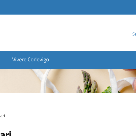
Se
Vivere Codevigo
ari
ari