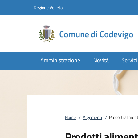
Vai al contenuto
accedi al menu
footer.enter
Regione Veneto
Comune di Codevigo
Amministrazione
Novità
Servizi
Home
/
Argomenti
/
Prodotti aliment
Prodotti aliment