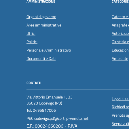
AMMINISTRAZIONE
CATEGORIE 
Organi di governo
Catasto e 
Aree amministrative
Anagrafe e
Uffici
Autorizzaz
Politici
Giustizia 
Personale Amministrativo
Educazion
Documenti e Dati
Ambiente
CONTATTI
Via Vittorio Emanuele III, 33
Leggi le 
35020 Codevigo (PD)
Richiedi a
Tel.
0495817006
Prenota 
PEC
codevigo.pd@cert.ip-veneto.net
Segnala di
C.F.: 80024660286 - P.IVA: