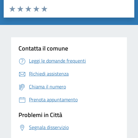
Valuta da 1 a 5 stelle la pagina
Domanda
Valuta 1 stelle su 5
Valuta 2 stelle su 5
Valuta 3 stelle su 5
Valuta 4 stelle su 5
Valuta 5 stelle su 5
Contatta il comune
Leggi le domande frequenti
Richiedi assistenza
Chiama il numero
Prenota appuntamento
Problemi in Città
Segnala disservizio