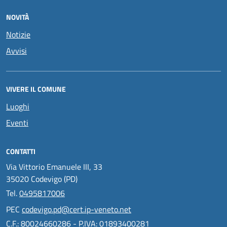
NOVITÀ
Notizie
Avvisi
VIVERE IL COMUNE
Luoghi
Eventi
CONTATTI
Via Vittorio Emanuele III, 33
35020 Codevigo (PD)
Tel.
0495817006
PEC
codevigo.pd@cert.ip-veneto.net
C.F.: 80024660286 - P.IVA: 01893400281