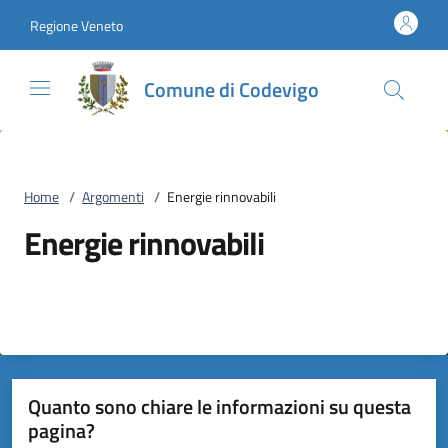
Vai al contenuto
accedi al menu
footer.enter
Regione Veneto
Comune di Codevigo
Home
/
Argomenti
/
Energie rinnovabili
Energie rinnovabili
Quanto sono chiare le informazioni su questa
pagina?