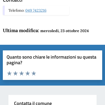
Telefono:
049 7423216
Ultima modifica:
mercoledì, 23 ottobre 2024
Quanto sono chiare le informazioni su questa
pagina?
Valuta da 1 a 5 stelle la pagina
Domanda
Valuta 1 stelle su 5
Valuta 2 stelle su 5
Valuta 3 stelle su 5
Valuta 4 stelle su 5
Valuta 5 stelle su 5
Contatta il comune