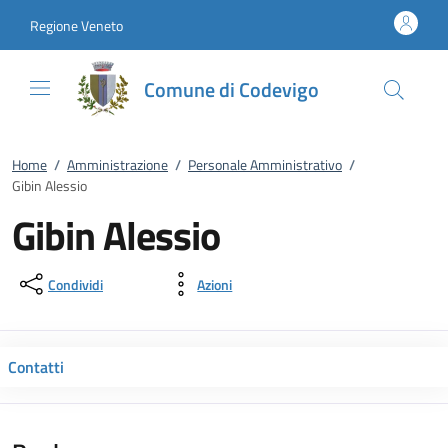
Vai al contenuto
accedi al menu
footer.enter
Regione Veneto
Comune di Codevigo
Home
/
Amministrazione
/
Personale Amministrativo
/
Gibin Alessio
Gibin Alessio
Condividi
Azioni
Contatti