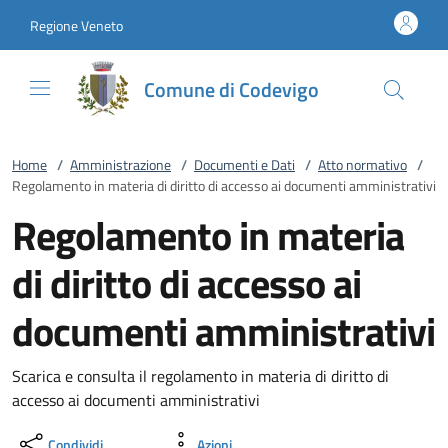
Vai al contenuto
accedi al menu
footer.enter
Regione Veneto
Comune di Codevigo
Home
/
Amministrazione
/
Documenti e Dati
/
Atto normativo
/
Regolamento in materia di diritto di accesso ai documenti amministrativi
Regolamento in materia
di diritto di accesso ai
documenti amministrativi
Scarica e consulta il regolamento in materia di diritto di
accesso ai documenti amministrativi
Condividi
Azioni