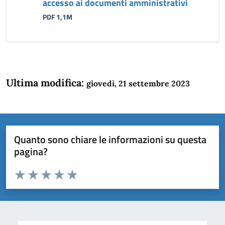
accesso ai documenti amministrativi
PDF 1,1M
Ultima modifica:
giovedì, 21 settembre 2023
Quanto sono chiare le informazioni su questa
pagina?
Valuta da 1 a 5 stelle la pagina
Domanda
Valuta 1 stelle su 5
Valuta 2 stelle su 5
Valuta 3 stelle su 5
Valuta 4 stelle su 5
Valuta 5 stelle su 5