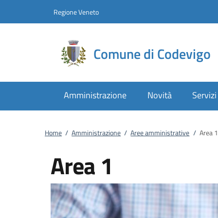
Vai al contenuto
accedi al menu
footer.enter
Regione Veneto
Comune di Codevigo
Amministrazione
Novità
Servizi
Home
/
Amministrazione
/
Aree amministrative
/
Area 1
Area 1