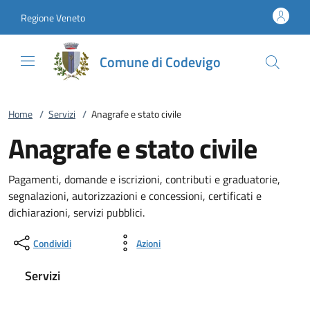
Vai al contenuto
accedi al menu
footer.enter
Regione Veneto
Comune di Codevigo
Home
/
Servizi
/
Anagrafe e stato civile
Anagrafe e stato civile
Pagamenti, domande e iscrizioni, contributi e graduatorie,
segnalazioni, autorizzazioni e concessioni, certificati e
dichiarazioni, servizi pubblici.
Condividi
Azioni
Servizi