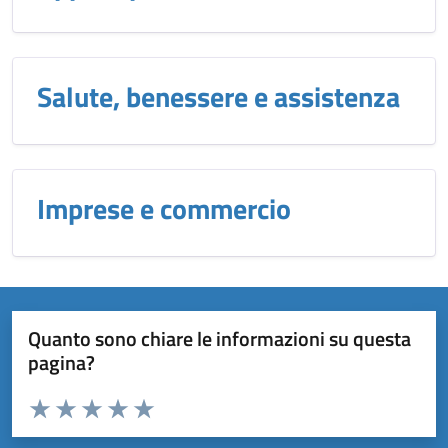
Salute, benessere e assistenza
Imprese e commercio
Quanto sono chiare le informazioni su questa
pagina?
Valuta da 1 a 5 stelle la pagina
Domanda
Valuta 1 stelle su 5
Valuta 2 stelle su 5
Valuta 3 stelle su 5
Valuta 4 stelle su 5
Valuta 5 stelle su 5