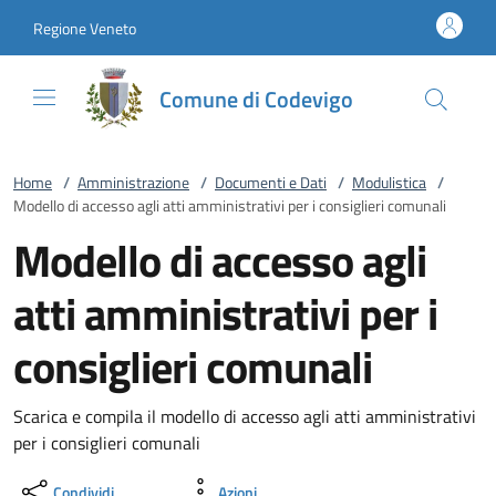
Vai al contenuto
accedi al menu
footer.enter
Regione Veneto
Comune di Codevigo
Home
/
Amministrazione
/
Documenti e Dati
/
Modulistica
/
Modello di accesso agli atti amministrativi per i consiglieri comunali
Modello di accesso agli
atti amministrativi per i
consiglieri comunali
Scarica e compila il modello di accesso agli atti amministrativi
per i consiglieri comunali
Condividi
Azioni