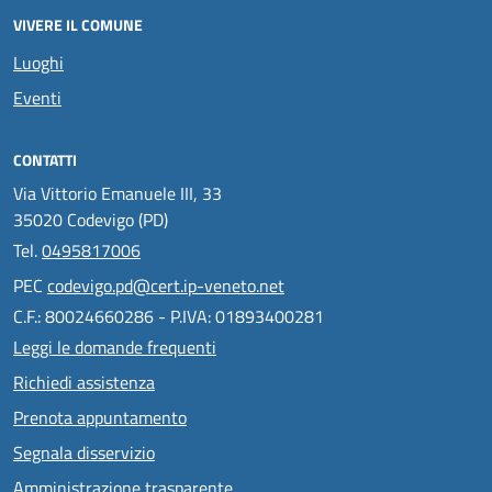
VIVERE IL COMUNE
Luoghi
Eventi
CONTATTI
Via Vittorio Emanuele III, 33
35020 Codevigo (PD)
Tel.
0495817006
PEC
codevigo.pd@cert.ip-veneto.net
C.F.: 80024660286 - P.IVA: 01893400281
Leggi le domande frequenti
Richiedi assistenza
Prenota appuntamento
Segnala disservizio
Amministrazione trasparente