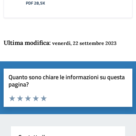
PDF 28,5K
Ultima modifica:
venerdì, 22 settembre 2023
Quanto sono chiare le informazioni su questa
pagina?
Valuta da 1 a 5 stelle la pagina
Domanda
Valuta 1 stelle su 5
Valuta 2 stelle su 5
Valuta 3 stelle su 5
Valuta 4 stelle su 5
Valuta 5 stelle su 5